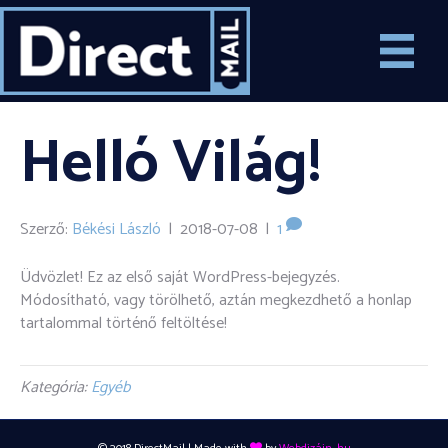
Helló Világ!
Szerző:
Békési László
|
2018-07-08
|
1
Üdvözlet! Ez az első saját WordPress-bejegyzés.
Módosítható, vagy törölhető, aztán megkezdhető a honlap
tartalommal történő feltöltése!
Kategória:
Egyéb