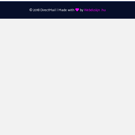
© 2018 DirectMail | Made with
by
Webdizájn
.hu